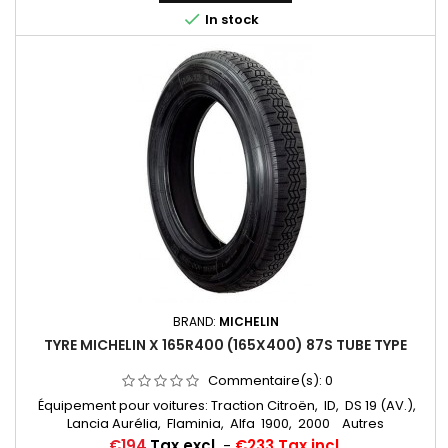

In stock
BRAND:
MICHELIN
TYRE MICHELIN X 165R400 (165X400) 87S TUBE TYPE
Commentaire(s):
0
Équipement pour voitures: Traction Citroën, ID, DS 19 (AV.),
Lancia Aurélia, Flaminia, Alfa 1900, 2000 Autres
appellations: 165SR400; 165-400; 165x400; 165/400
Price
€194
Tax excl.
-
€233 Tax incl.