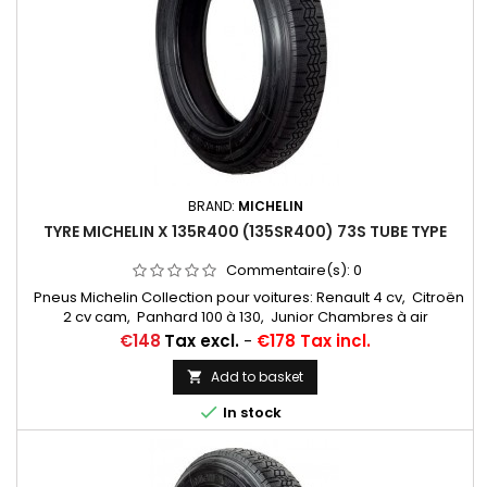
BRAND:
MICHELIN
TYRE MICHELIN X 135R400 (135SR400) 73S TUBE TYPE
Commentaire(s):
0
Pneus Michelin Collection pour voitures: Renault 4 cv, Citroën
2 cv cam, Panhard 100 à 130, Junior Chambres à air
conseillées: 16 C 13 Michelin ...
Price
€148
Tax excl.
-
€178 Tax incl.
Add to basket


In stock