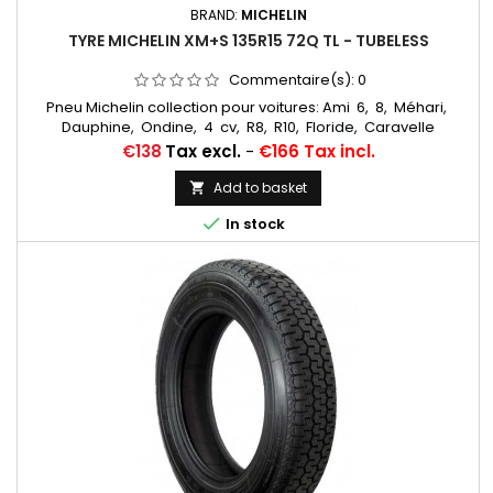
BRAND:
MICHELIN
TYRE MICHELIN XM+S 135R15 72Q TL - TUBELESS
Commentaire(s):
0
Pneu Michelin collection pour voitures: Ami 6, 8, Méhari,
Dauphine, Ondine, 4 cv, R8, R10, Floride, Caravelle
Chambres à air conseillées: 400/425/125/135x15 MICHELIN
Price
€138
Tax excl.
-
€166 Tax incl.
VALVE OBLIQUE CAOUTCHOUC (15CB13)15 CB 13 Michelin Autres
appellations: 135R15, 135/80R15, 135-15, 135X15, 135/80-15,
Add to basket

135/80X15, 135-380, 135X380, 135/15, 135*15, 135SR15, 135 15

In stock