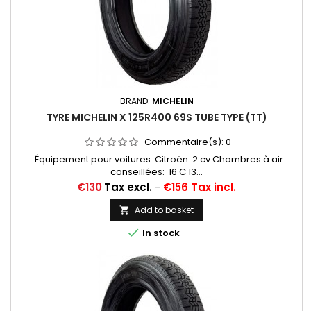
BRAND:
MICHELIN
TYRE MICHELIN X 125R400 69S TUBE TYPE (TT)
Commentaire(s):
0
Équipement pour voitures: Citroën 2 cv Chambres à air
conseillées: 16 C 13...
Price
€130
Tax excl.
-
€156 Tax incl.
Add to basket


In stock