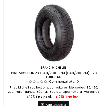
BRAND:
MICHELIN
TYRE MICHELIN ZX 6.40/7.00SR13 (640/700R13) 87S
TUBELESS
Commentaire(s):
0
Pneu Michelin collection pour voitures: Mercedes 180, 190,
200, Ford Taunus, Zéphyr, Zodiac, Opel Rekord, Versailles
Chambres à air conseillées: 13 F 13... Autres
Price
€175
Tax excl.
-
€210 Tax incl.
appellations: 6,40R13, 7,00R13, 6,40x13, 7,00x13, 7,00-13, 6,40-13,
6,40/7,00x13, 6,40/7,00-13, 6,40/7,00/13, 640/700/13
Add to basket
