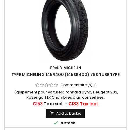
BRAND:
MICHELIN
TYRE MICHELIN X 145R400 (145SR400) 79S TUBE TYPE
Commentaire(s):
0
Équipement pour voitures: Panhard Dyna, Peugeot 202,
Rosengart LR Chambres à air conseillées:
550X16/165X16/165X400 MICHELIN VALVE OBLIQUE (16E13)
Price
€153
Tax excl.
-
€183 Tax incl.
Add to basket


In stock