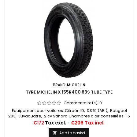
BRAND:
MICHELIN
TYRE MICHELIN X 155R400 83S TUBE TYPE
Commentaire(s):
0
Équipement pour voitures: Citroën ID, DS 19 (AR.), Peugeot
203, Juvaquatre, 2 cv Sahara Chambres à air conseillées: 16
E 13 ... Autres appellations: 155R400, 155-400, 155x400, 155/400,
Price
€172
Tax excl.
-
€206 Tax incl.
155/400, 155*400
Add to basket
