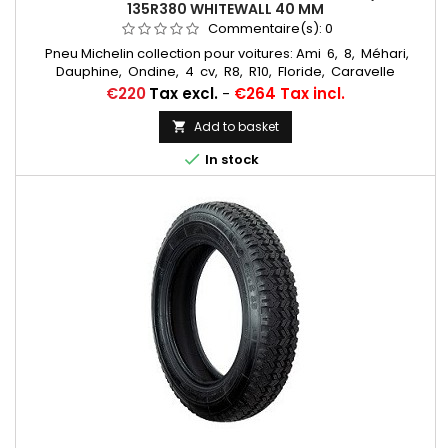
135R380 WHITEWALL 40 MM
Commentaire(s):
0
Pneu Michelin collection pour voitures: Ami 6, 8, Méhari,
Dauphine, Ondine, 4 cv, R8, R10, Floride, Caravelle
Chambres à air conseillées: 400/425/125/135x15 MICHELIN
Price
€220
Tax excl.
-
€264 Tax incl.
VALVE OBLIQUE CAOUTCHOUC (15CB13)15 CB 13 Michelin Autres
appellations: 135R15, 135/80R15, 135-15, 135X15, 135/80-15,
Add to basket

135/80X15, 135-380, 135X380, 135/15, 135*15, 135TR15, 135...

In stock