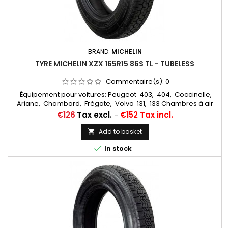
BRAND:
MICHELIN
TYRE MICHELIN XZX 165R15 86S TL - TUBELESS
Commentaire(s):
0
Équipement pour voitures: Peugeot 403, 404, Coccinelle,
Ariane, Chambord, Frégate, Volvo 131, 133 Chambres à air
conseillée: 145/155/165/500/560/185/70x15 MICHELIN VALVE
Price
€126
Tax excl.
-
€152 Tax incl.
OBLIQUE CAOUTCHOUC (15E13) (CC3401) Autres appellations:
165R15, 165SR15, 165/80R15, 165x15, 165-15, 165 80 15, 165/80-15,
Add to basket

165 15, 165*15, 165-380, 165x380, 165/15, 165*15

In stock