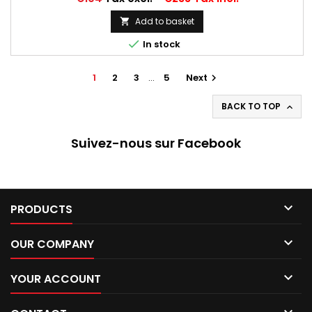
Chambres à air conseillées: 550X16/165X16/165X400 MICHELIN
VALVE OBLIQUE (16E13)
Add to basket


In stock
1
2
3
…
5
Next

BACK TO TOP

Suivez-nous sur Facebook

PRODUCTS

OUR COMPANY

YOUR ACCOUNT