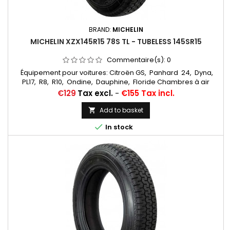
BRAND:
MICHELIN
MICHELIN XZX145R15 78S TL - TUBELESS 145SR15
Commentaire(s):
0
Équipement pour voitures: Citroën GS, Panhard 24, Dyna,
PL17, R8, R10, Ondine, Dauphine, Floride Chambres à air
conseillée: 145/155/165/500/560/185/70x15 MICHELIN VALVE
Price
€129
Tax excl.
-
€155 Tax incl.
OBLIQUE CAOUTCHOUC (15E13) (CC3401) Autres
appellations: 145R15, 145/80R15, 145-15, 145X15, 145/80-15,
Add to basket

145/80X15, 145-380, 145*15, 145/15, 145X380, 145 15, 145SR15

In stock