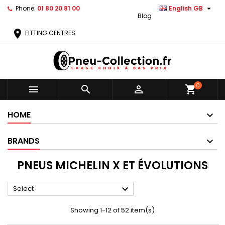

Phone:
01 80 20 81 00
English GB
Blog
location_on
FITTING CENTRES
0



shopping_cart
HOME
BRANDS
PNEUS MICHELIN X ET ÉVOLUTIONS

Select
Showing 1-12 of 52 item(s)