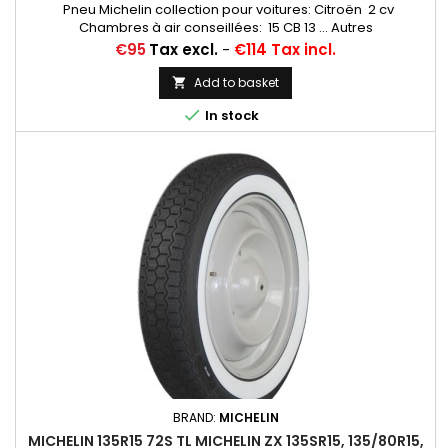
Pneu Michelin collection pour voitures: Citroën 2 cv
Chambres à air conseillées: 15 CB 13 ... Autres
appellations: 125R15, 125/80R15, 125-15, 125X15, 125/80-15,
Price
€95
Tax excl.
-
€114 Tax incl.
125/80X15, 125-380, 125X380, 125/15, 125 15
Add to basket


In stock
BRAND:
MICHELIN
MICHELIN 135R15 72S TL MICHELIN ZX 135SR15, 135/80R15,