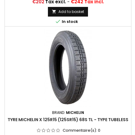
Price
€202
Tax excl.
-
€242 Tax incl.
Add to basket


In stock
BRAND:
MICHELIN
TYRE MICHELIN X 125R15 (125SR15) 68S TL - TYPE TUBELESS
Commentaire(s):
0