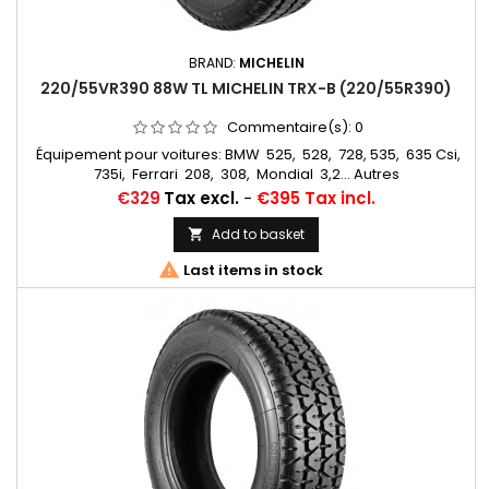
BRAND:
MICHELIN
220/55VR390 88W TL MICHELIN TRX-B (220/55R390)
Commentaire(s):
0
Équipement pour voitures: BMW 525, 528, 728, 535, 635 Csi,
735i, Ferrari 208, 308, Mondial 3,2... Autres
appellations: 220/55R390; 220/55x390; 220/55-390;
Price
€329
Tax excl.
-
€395 Tax incl.
220/55/390
Add to basket


Last items in stock