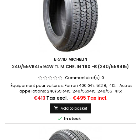
BRAND:
MICHELIN
240/55VR415 94W TL MICHELIN TRX -B (240/55R415)
Commentaire(s):
0
Équipement pour voitures: Ferrari 400 GTi, 512 B, 412... Autres
appellations: 240/55R415; 240/55x415; 240/55-415;
240/55/415
Price
€413
Tax excl.
-
€495 Tax incl.
Add to basket


In stock