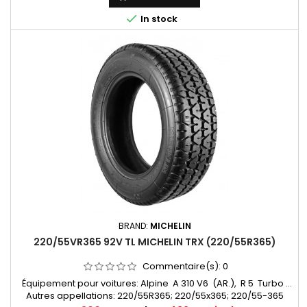

In stock
BRAND:
MICHELIN
220/55VR365 92V TL MICHELIN TRX (220/55R365)
Commentaire(s):
0
Équipement pour voitures: Alpine A 310 V6 (AR.), R 5 Turbo ...
Autres appellations: 220/55R365; 220/55x365; 220/55-365