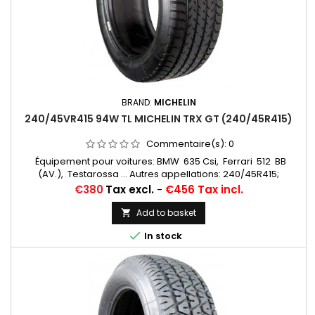
BRAND:
MICHELIN
240/45VR415 94W TL MICHELIN TRX GT (240/45R415)
Commentaire(s):
0
Équipement pour voitures: BMW 635 Csi, Ferrari 512 BB
(AV.), Testarossa ... Autres appellations: 240/45R415;
240/45x415; 240/45-415; 240/55/415
Price
€380
Tax excl.
-
€456 Tax incl.
Add to basket


In stock