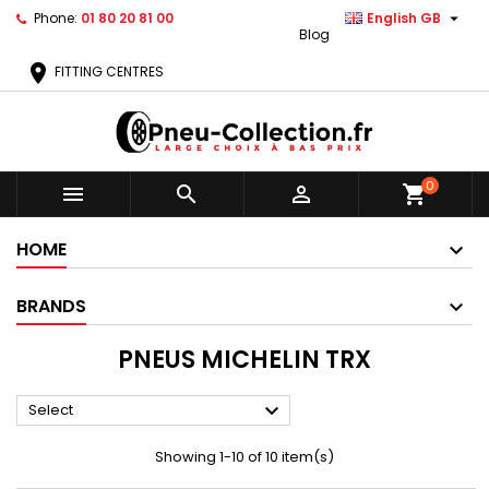

Phone:
01 80 20 81 00
English GB
Blog
location_on
FITTING CENTRES
0



shopping_cart
HOME
BRANDS
PNEUS MICHELIN TRX

Select
Showing 1-10 of 10 item(s)