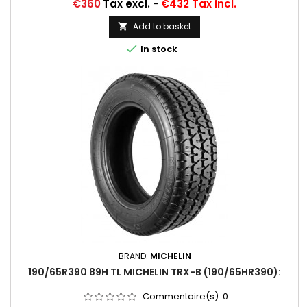
Price
€360
Tax excl.
-
€432 Tax incl.
Add to basket


In stock
BRAND:
MICHELIN
190/65R390 89H TL MICHELIN TRX-B (190/65HR390):
Commentaire(s):
0