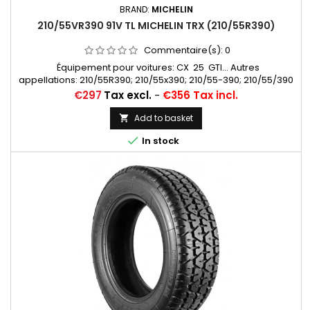
BRAND:
MICHELIN
210/55VR390 91V TL MICHELIN TRX (210/55R390)
Commentaire(s):
0
Équipement pour voitures: CX 25 GTI... Autres
appellations: 210/55R390; 210/55x390; 210/55-390; 210/55/390
Price
€297
Tax excl.
-
€356 Tax incl.
Add to basket


In stock