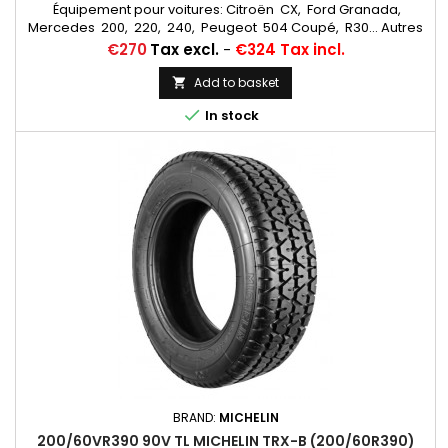
Équipement pour voitures: Citroën CX, Ford Granada,
Mercedes 200, 220, 240, Peugeot 504 Coupé, R30... Autres
appellations: 190/65HR390; 190/65x390; 190/65-390
Price
€270
Tax excl.
-
€324 Tax incl.
Add to basket


In stock
BRAND:
MICHELIN
200/60VR390 90V TL MICHELIN TRX-B (200/60R390)