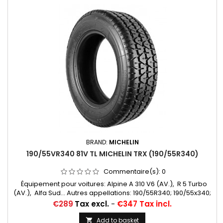
BRAND:
MICHELIN
190/55VR340 81V TL MICHELIN TRX (190/55R340)
Commentaire(s):
0
Équipement pour voitures: Alpine A 310 V6 (AV.), R 5 Turbo
(AV.), Alfa Sud... Autres appellations: 190/55R340; 190/55x340;
190/55-340
Price
€289
Tax excl.
-
€347 Tax incl.
Add to basket
