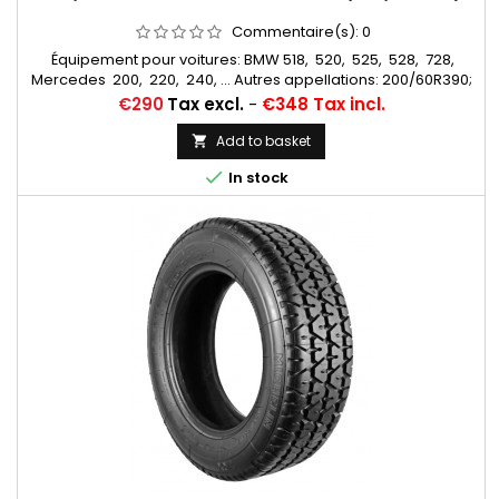
Commentaire(s):
0
Équipement pour voitures: BMW 518, 520, 525, 528, 728,
Mercedes 200, 220, 240, ... Autres appellations: 200/60R390;
200/60x390; 200/60-390; 200/60/390
Price
€290
Tax excl.
-
€348 Tax incl.
Add to basket


In stock