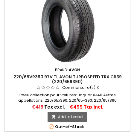
BRAND:
AVON
220/65VR390 97V TL AVON TURBOSPEED TRX CR39
(220/65R390)
Commentaire(s):
0
Pneu collection pour voitures: Jaguar XJ40 Autres
appellations: 220/65x390; 220/65-390; 220/65/390
Price
€416
Tax excl.
-
€499 Tax incl.
Add to basket


Out-of-Stock