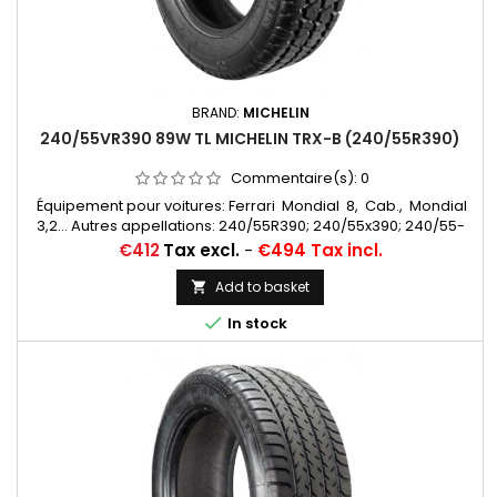
BRAND:
MICHELIN
240/55VR390 89W TL MICHELIN TRX-B (240/55R390)
Commentaire(s):
0
Équipement pour voitures: Ferrari Mondial 8, Cab., Mondial
3,2... Autres appellations: 240/55R390; 240/55x390; 240/55-
390; 240/55/390
Price
€412
Tax excl.
-
€494 Tax incl.
Add to basket


In stock