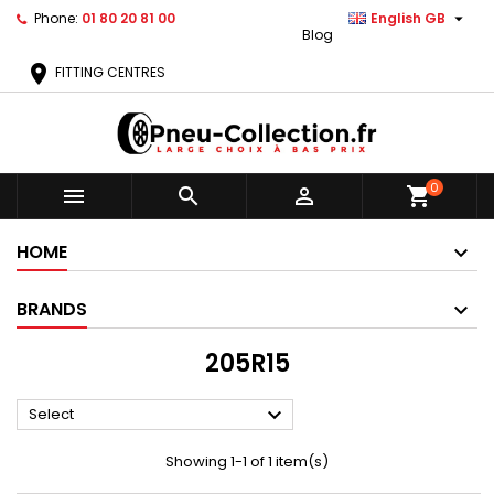

Phone:
01 80 20 81 00
English GB
Blog
location_on
FITTING CENTRES
0



shopping_cart
HOME
BRANDS
205R15

Select
Showing 1-1 of 1 item(s)