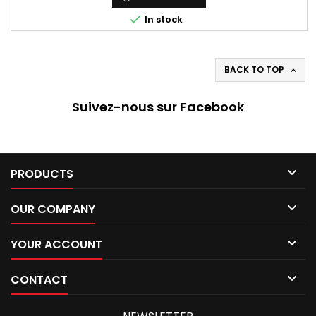
Martin DB6 série 2/DBS, AC 428 Frau, Bristol...

In stock
BACK TO TOP

Suivez-nous sur Facebook

PRODUCTS

OUR COMPANY

YOUR ACCOUNT

CONTACT