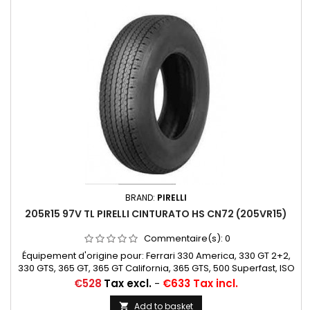
BRAND:
PIRELLI
205R15 97V TL PIRELLI CINTURATO HS CN72 (205VR15)
Commentaire(s):
0
Équipement d'origine pour: Ferrari 330 America, 330 GT 2+2,
330 GTS, 365 GT, 365 GT California, 365 GTS, 500 Superfast, ISO
Rivolta, Griffo, Fidia, Lamborghini 350GT, 400 GT, Islero, Espada,
Price
€528
Tax excl.
-
€633 Tax incl.
Miura, Maserati 3500 GT, 4200 QuattroPorte, Mexico, Mistral,
Sebring Ghibli, 5000 GT Option radiale pour voitures: Aston
Add to basket
