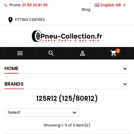

Phone:
01 80 20 81 00
English GB
Blog
location_on
FITTING CENTRES
0



shopping_cart
HOME
BRANDS
125R12 (125/80R12)

Select
Showing 1-3 of 3 item(s)