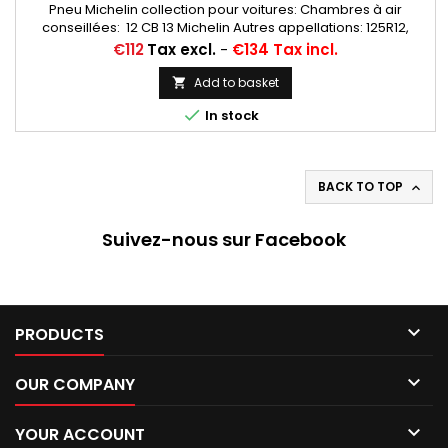
Pneu Michelin collection pour voitures: Chambres à air
conseillées: 12 CB 13 Michelin Autres appellations: 125R12,
125/80R12, 125-12, 125X12, 125/80-12, 125/80X12, 125-305,
Price
€112
Tax excl.
-
€134 Tax incl.
125X305, 125/12, 125 12
Add to basket


In stock
BACK TO TOP

Suivez-nous sur Facebook

PRODUCTS

OUR COMPANY

YOUR ACCOUNT