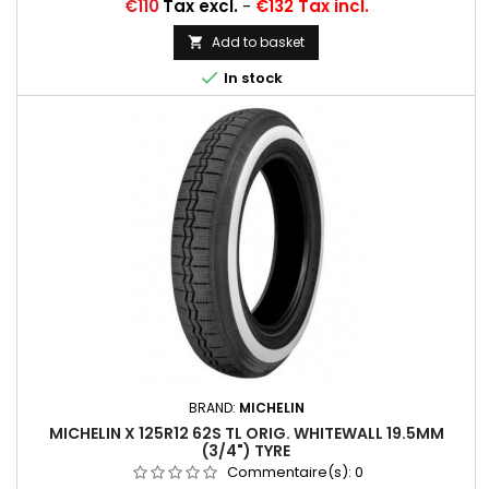
125/80R12, 125-12, 125X12, 125/80-12, 125/80X12, 125-305,
Price
€110
Tax excl.
-
€132 Tax incl.
125X305, 125/12, 125 12
Add to basket


In stock
BRAND:
MICHELIN
MICHELIN X 125R12 62S TL ORIG. WHITEWALL 19.5MM
(3/4") TYRE
Commentaire(s):
0