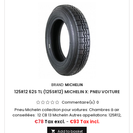
BRAND:
MICHELIN
125R12 62S TL (125SR12) MICHELIN X: PNEU VOITURE
Commentaire(s):
0
Pneu Michelin collection pour voitures: Chambres à air
conseillées: 12 CB 13 Michelin Autres appellations: 125R12,
125/80R12, 125-12, 125X12, 125/80-12, 125/80X12, 125-305,
Price
€78
Tax excl.
-
€93 Tax incl.
125X305, 125/12, 125 12
Add to basket
