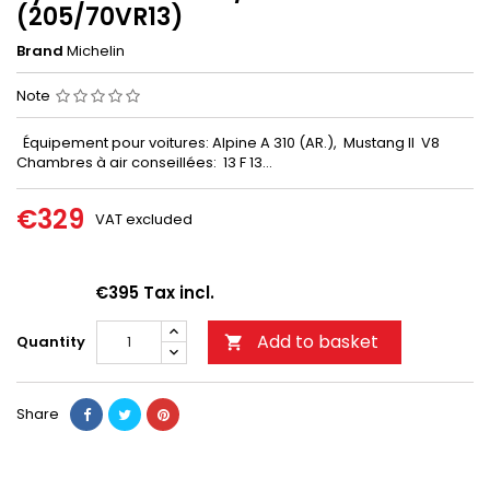
(205/70VR13)
Brand
Michelin
Note
Équipement pour voitures: Alpine A 310 (AR.), Mustang II V8
Chambres à air conseillées: 13 F 13...
€329
VAT excluded
€395 Tax incl.
Add to basket
Quantity

Share