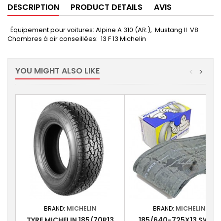
DESCRIPTION
PRODUCT DETAILS
AVIS
Équipement pour voitures: Alpine A 310 (AR.), Mustang II V8
Chambres à air conseillées: 13 F 13 Michelin
YOU MIGHT ALSO LIKE
<
>
BRAND:
MICHELIN
BRAND:
MICHELIN
TYRE MICHELIN 185/70R13
185/640-725X13 SWIFT