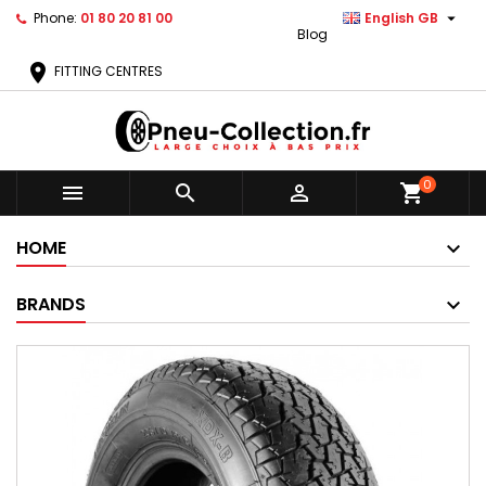

Phone:
01 80 20 81 00
English GB
Blog
location_on
FITTING CENTRES
0



shopping_cart
HOME
BRANDS