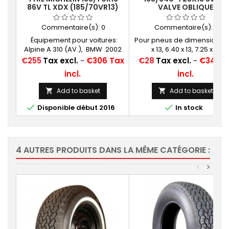
86V TL XDX (185/70VR13)
VALVE OBLIQUE
CAOUTCHOUC (13F13)
Commentaire(s):
0
Commentaire(s):
0
Équipement pour voitures:
Pour pneus de dimensions: 
Alpine A 310 (AV.), BMW 2002
x 13, 6.40 x 13, 7.25 x 13
Turbo, Fiat 124 Spider, Opel
Price
Price
€255
Tax excl.
-
€306 Tax
€28
Tax excl.
-
€34 Ta
Ascona, Manta Chambres à
incl.
incl.
air conseillées: 13 E 13...
Add to basket
Add to basket




Disponible début 2016
In stock
4 AUTRES PRODUITS DANS LA MÊME CATÉGORIE :
<
>